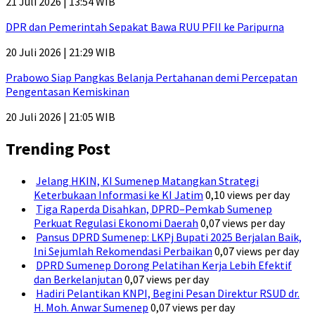
21 Juli 2026 | 13:54 WIB
DPR dan Pemerintah Sepakat Bawa RUU PFII ke Paripurna
20 Juli 2026 | 21:29 WIB
Prabowo Siap Pangkas Belanja Pertahanan demi Percepatan
Pengentasan Kemiskinan
20 Juli 2026 | 21:05 WIB
Trending Post
Jelang HKIN, KI Sumenep Matangkan Strategi
Keterbukaan Informasi ke KI Jatim
0,10 views per day
Tiga Raperda Disahkan, DPRD–Pemkab Sumenep
Perkuat Regulasi Ekonomi Daerah
0,07 views per day
Pansus DPRD Sumenep: LKPj Bupati 2025 Berjalan Baik,
Ini Sejumlah Rekomendasi Perbaikan
0,07 views per day
DPRD Sumenep Dorong Pelatihan Kerja Lebih Efektif
dan Berkelanjutan
0,07 views per day
Hadiri Pelantikan KNPI, Begini Pesan Direktur RSUD dr.
H. Moh. Anwar Sumenep
0,07 views per day