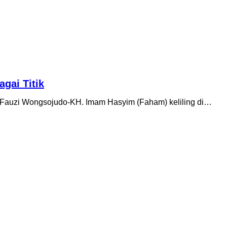
gai Titik
uzi Wongsojudo-KH. Imam Hasyim (Faham) keliling di…