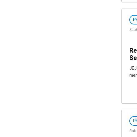
P
Sabt
Re
Se
JEJ
mer
P
Rabu