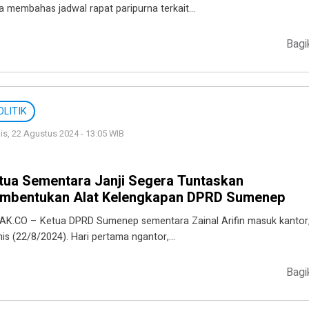
ja membahas jadwal rapat paripurna terkait…
Bagi
OLITIK
s, 22 Agustus 2024 - 13:05 WIB
tua Sementara Janji Segera Tuntaskan
mbentukan Alat Kelengkapan DPRD Sumenep
AK.CO – Ketua DPRD Sumenep sementara Zainal Arifin masuk kantor
is (22/8/2024). Hari pertama ngantor,…
Bagi