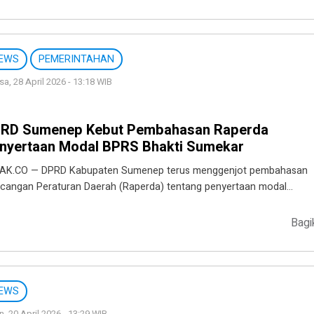
EWS
PEMERINTAHAN
sa, 28 April 2026 - 13:18 WIB
RD Sumenep Kebut Pembahasan Raperda
nyertaan Modal BPRS Bhakti Sumekar
AK.CO — DPRD Kabupaten Sumenep terus menggenjot pembahasan
cangan Peraturan Daerah (Raperda) tentang penyertaan modal…
Bagi
EWS