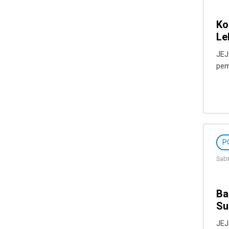
Ko
Le
JEJ
pem
P
Sabt
Ba
Su
JEJ