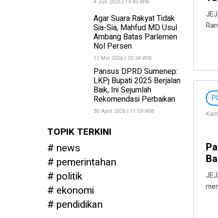
4 Juli 2026 | 14:40 WIB
JEJ
Agar Suara Rakyat Tidak
Ran
Sia-Sia, Mahfud MD Usul
Ambang Batas Parlemen
Nol Persen
11 Mei 2026 | 20:34 WIB
Pansus DPRD Sumenep:
LKPj Bupati 2025 Berjalan
Baik, Ini Sejumlah
P
Rekomendasi Perbaikan
30 April 2026 | 11:59 WIB
Kami
TOPIK TERKINI
Pa
news
Ba
pemerintahan
politik
JEJ
mem
ekonomi
pendidikan