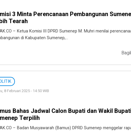
misi 3 Minta Perencanaan Pembangunan Sumen
bih Tearah
AK.CO – Ketua Komisi III DPRD Sumenep M. Muhri menilai perencana
bangunan di Kabupaten Sumenep,…
Bagi
OLITIK
u, 8 Februari 2025 - 14:50 WIB
mus Bahas Jadwal Calon Bupati dan Wakil Bupat
menep Terpilih
AK.CO – Badan Musyawarah (Bamus) DPRD Sumenep menggelar rap