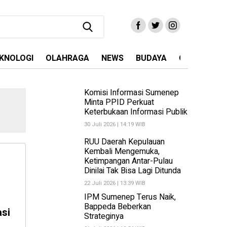
KNOLOGI
OLAHRAGA
NEWS
BUDAYA
OPINI
MA
Komisi Informasi Sumenep
Minta PPID Perkuat
Keterbukaan Informasi Publik
30 Juli 2026 | 14:19 WIB
RUU Daerah Kepulauan
Kembali Mengemuka,
Ketimpangan Antar-Pulau
Dinilai Tak Bisa Lagi Ditunda
22 Juli 2026 | 13:39 WIB
IPM Sumenep Terus Naik,
Bappeda Beberkan
si
Strateginya