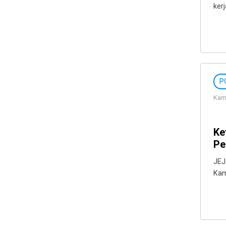
ker
P
Kami
Ke
Pe
JEJ
Kam