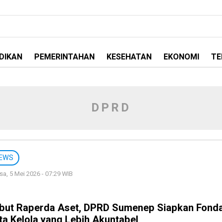
DIKAN
PEMERINTAHAN
KESEHATAN
EKONOMI
TE
DPRD
EWS
sa, 5 Mei 2026 - 07:29 WIB
but Raperda Aset, DPRD Sumenep Siapkan Fonda
ta Kelola yang Lebih Akuntabel