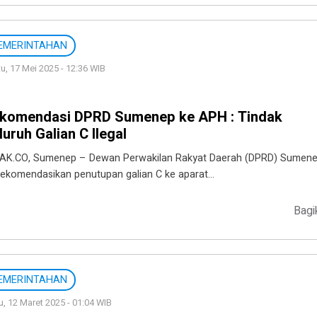
EMERINTAHAN
u, 17 Mei 2025 - 12:36 WIB
komendasi DPRD Sumenep ke APH : Tindak
luruh Galian C Ilegal
AK.CO, Sumenep – Dewan Perwakilan Rakyat Daerah (DPRD) Sumen
ekomendasikan penutupan galian C ke aparat…
Bagi
EMERINTAHAN
, 12 Maret 2025 - 01:04 WIB