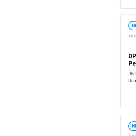
N
Sela
DP
Pe
JEJ
Ran
N