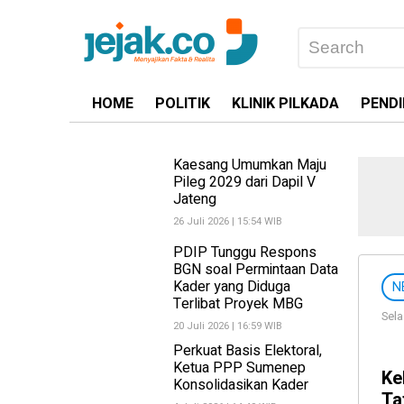
HOME
POLITIK
KLINIK PILKADA
PENDI
Kaesang Umumkan Maju
Pileg 2029 dari Dapil V
Jateng
26 Juli 2026 | 15:54 WIB
PDIP Tunggu Respons
BGN soal Permintaan Data
Kader yang Diduga
N
Terlibat Proyek MBG
Sela
20 Juli 2026 | 16:59 WIB
Perkuat Basis Elektoral,
Ketua PPP Sumenep
Ke
Konsolidasikan Kader
Ta