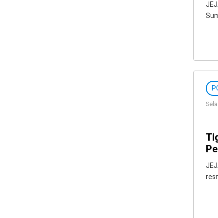
JEJ
Sum
P
Sela
Ti
Pe
JEJ
res