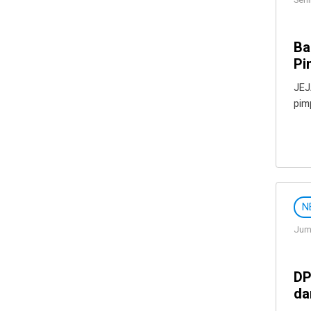
Seni
Ba
Pi
JEJ
pim
N
Juma
DP
da