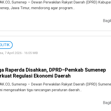
AK.CO, Sumenep — Dewan Perwakilan Rakyat Daerah (DPRD) Kabupa
enep, Jawa Timur, mendorong agar program…
Bagi
OLITIK
sa, 7 April 2026 - 16:05 WIB
ga Raperda Disahkan, DPRD–Pemkab Sumenep
rkuat Regulasi Ekonomi Daerah
AK.CO, Sumenep – Dewan Perwakilan Rakyat Daerah (DPRD) Sumen
mi mengesahkan tiga rancangan peraturan daerah…
Bagi