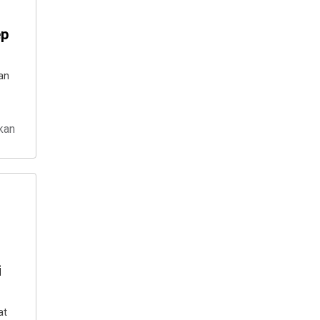
ep
an
kan
i
at