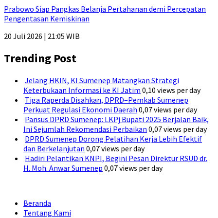
Prabowo Siap Pangkas Belanja Pertahanan demi Percepatan
Pengentasan Kemiskinan
20 Juli 2026 | 21:05 WIB
Trending Post
Jelang HKIN, KI Sumenep Matangkan Strategi
Keterbukaan Informasi ke KI Jatim
0,10 views per day
Tiga Raperda Disahkan, DPRD–Pemkab Sumenep
Perkuat Regulasi Ekonomi Daerah
0,07 views per day
Pansus DPRD Sumenep: LKPj Bupati 2025 Berjalan Baik,
Ini Sejumlah Rekomendasi Perbaikan
0,07 views per day
DPRD Sumenep Dorong Pelatihan Kerja Lebih Efektif
dan Berkelanjutan
0,07 views per day
Hadiri Pelantikan KNPI, Begini Pesan Direktur RSUD dr.
H. Moh. Anwar Sumenep
0,07 views per day
Beranda
Tentang Kami