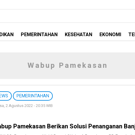
DIKAN
PEMERINTAHAN
KESEHATAN
EKONOMI
TE
Wabup Pamekasan
EWS
PEMERINTAHAN
sa, 2 Agustus 2022 - 20:35 WIB
bup Pamekasan Berikan Solusi Penanganan Banj