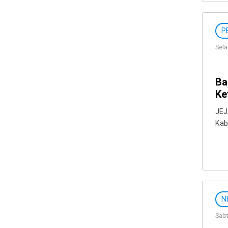
P
Sela
Ba
Ke
JEJ
Kab
N
Sabt