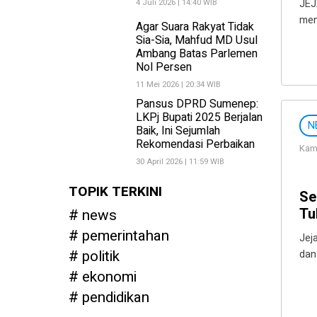
4 Juli 2026 | 14:40 WIB
JEJ
men
Agar Suara Rakyat Tidak
Sia-Sia, Mahfud MD Usul
Ambang Batas Parlemen
Nol Persen
11 Mei 2026 | 20:34 WIB
Pansus DPRD Sumenep:
LKPj Bupati 2025 Berjalan
N
Baik, Ini Sejumlah
Rekomendasi Perbaikan
Kami
30 April 2026 | 11:59 WIB
TOPIK TERKINI
Se
Tu
news
pemerintahan
Jej
politik
dan
ekonomi
pendidikan