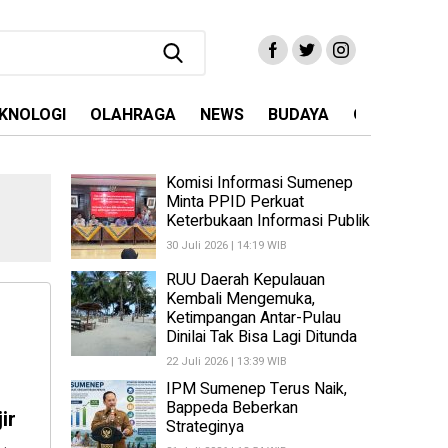
KNOLOGI
OLAHRAGA
NEWS
BUDAYA
OPINI
MA
Komisi Informasi Sumenep
Minta PPID Perkuat
Keterbukaan Informasi Publik
30 Juli 2026 | 14:19 WIB
RUU Daerah Kepulauan
Kembali Mengemuka,
Ketimpangan Antar-Pulau
Dinilai Tak Bisa Lagi Ditunda
22 Juli 2026 | 13:39 WIB
IPM Sumenep Terus Naik,
Bappeda Beberkan
ir
Strateginya