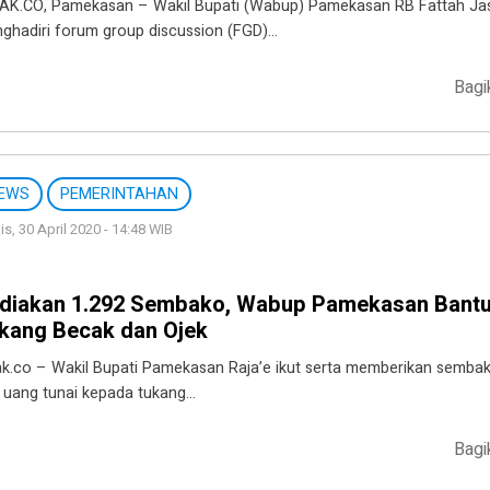
AK.CO, Pamekasan – Wakil Bupati (Wabup) Pamekasan RB Fattah Ja
ghadiri forum group discussion (FGD)…
Bagi
EWS
PEMERINTAHAN
s, 30 April 2020 - 14:48 WIB
diakan 1.292 Sembako, Wabup Pamekasan Bant
kang Becak dan Ojek
ak.co – Wakil Bupati Pamekasan Raja’e ikut serta memberikan semba
 uang tunai kepada tukang…
Bagi