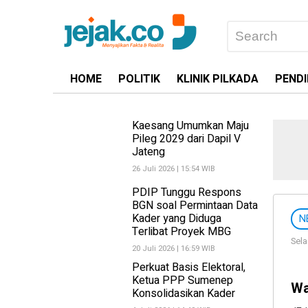
HOME
POLITIK
KLINIK PILKADA
PENDI
Kaesang Umumkan Maju
Pileg 2029 dari Dapil V
Jateng
26 Juli 2026 | 15:54 WIB
PDIP Tunggu Respons
BGN soal Permintaan Data
Kader yang Diduga
N
Terlibat Proyek MBG
Sela
20 Juli 2026 | 16:59 WIB
Perkuat Basis Elektoral,
Ketua PPP Sumenep
Wa
Konsolidasikan Kader