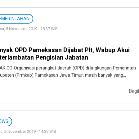
EMERINTAHAN
sa, 5 November 2019 - 18:37 WIB
nyak OPD Pamekasan Dijabat Plt, Wabup Akui
terlambatan Pengisian Jabatan
AK.CO-Organisasi perangkat daerah (OPD) di lingkungan Pemerintah
upaten (Prmkab) Pamekasan Jawa Timur, masih banyak yang…
Bagi
EWS
u, 2 November 2019 - 14:39 WIB