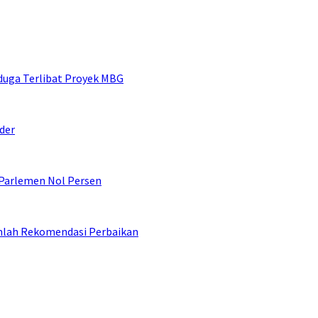
duga Terlibat Proyek MBG
der
 Parlemen Nol Persen
umlah Rekomendasi Perbaikan