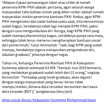
“Adapun tujuan pemasangan label atau stiker di rumah
penerima KPM-PKH adalah: pertama, agar seluruh warga
masyarakat tahu bahwa rumah yang diberi stiker adalah rumah
masyarakat miskin penerima bantuan PKH. Kedua, agar KPM-
PKH mengetahui dan sadar bahwa suatu saat, bila ekonominya
sudah bagus, hendaknya tidak lagi menjadi KPM-PKH, yakni
dengan cara mengundurkan diri. Ketiga, bagi KPM-PKH yang
sudah mampu/ekonominya bagus, setidaknya punya rasa malu,
sehingga tidak terus-menerus mengharapkan bantuan sosial
dari pemerintah,” tutur Aminullah. “Jadi, bagi KPM yang sudah
mampu, hendaknya segera melaporkan pengunduran diri,
lakukan graduasi,” jelasnya dengan tegas.
Tahun ini, Keluarga Penerima Manfaat PKH di Kabupaten
Sumenep adalah sebanyak 63.439. “Sampai Juni 2019 kemarin,
yang melakukan graduask sudah lebih dari 21 orang,” ungkap
Aminollah. “Terhadap yang telah graduasi, akan diganti
dengan warga masyarakat yang benar-benar tidak
mampu/miskin, dimana data tersebut bersumber dari basis
data terpadu (BDT),” pungkasnya.(don/yon)
dinas sosial
dinsos Kabupaten Sumenep
Mohammad Iksan