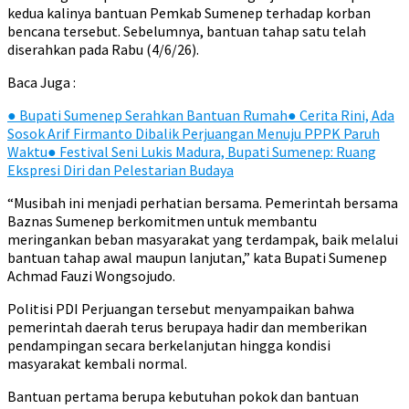
kedua kalinya bantuan Pemkab Sumenep terhadap korban
bencana tersebut. Sebelumnya, bantuan tahap satu telah
diserahkan pada Rabu (4/6/26).
Baca Juga :
●
Bupati Sumenep Serahkan Bantuan Rumah
●
Cerita Rini, Ada
Sosok Arif Firmanto Dibalik Perjuangan Menuju PPPK Paruh
Waktu
●
Festival Seni Lukis Madura, Bupati Sumenep: Ruang
Ekspresi Diri dan Pelestarian Budaya
“Musibah ini menjadi perhatian bersama. Pemerintah bersama
Baznas Sumenep berkomitmen untuk membantu
meringankan beban masyarakat yang terdampak, baik melalui
bantuan tahap awal maupun lanjutan,” kata Bupati Sumenep
Achmad Fauzi Wongsojudo.
Politisi PDI Perjuangan tersebut menyampaikan bahwa
pemerintah daerah terus berupaya hadir dan memberikan
pendampingan secara berkelanjutan hingga kondisi
masyarakat kembali normal.
Bantuan pertama berupa kebutuhan pokok dan bantuan