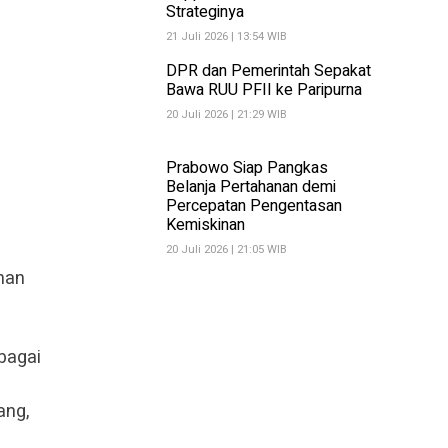
Strateginya
21 Juli 2026 | 13:54 WIB
DPR dan Pemerintah Sepakat
Bawa RUU PFII ke Paripurna
20 Juli 2026 | 21:29 WIB
Prabowo Siap Pangkas
Belanja Pertahanan demi
Percepatan Pengentasan
Kemiskinan
20 Juli 2026 | 21:05 WIB
han
bagai
ang,