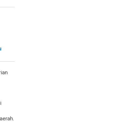
u
rian
i
aerah.