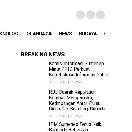
KNOLOGI
OLAHRAGA
NEWS
BUDAYA
OPINI
MA
BREAKING NEWS
Komisi Informasi Sumenep
Minta PPID Perkuat
Keterbukaan Informasi Publik
30 Juli 2026 | 14:19 WIB
RUU Daerah Kepulauan
Kembali Mengemuka,
Ketimpangan Antar-Pulau
Dinilai Tak Bisa Lagi Ditunda
22 Juli 2026 | 13:39 WIB
IPM Sumenep Terus Naik,
Bappeda Beberkan