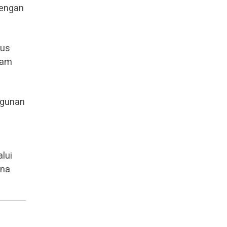
dengan
rus
lam
ngunan
lui
rna