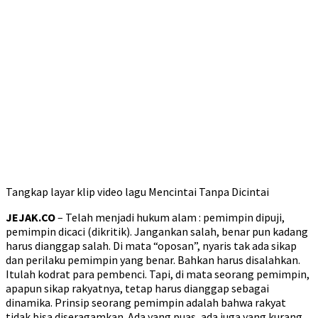
Tangkap layar klip video lagu Mencintai Tanpa Dicintai
JEJAK.CO
– Telah menjadi hukum alam : pemimpin dipuji,
pemimpin dicaci (dikritik). Jangankan salah, benar pun kadang
harus dianggap salah. Di mata “oposan”, nyaris tak ada sikap
dan perilaku pemimpin yang benar. Bahkan harus disalahkan.
Itulah kodrat para pembenci. Tapi, di mata seorang pemimpin,
apapun sikap rakyatnya, tetap harus dianggap sebagai
dinamika. Prinsip seorang pemimpin adalah bahwa rakyat
tidak bisa diseragamkan. Ada yang puas, ada juga yang kurang