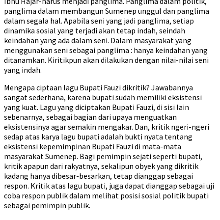
Ibnu Hajar-harus menjadi panglima. Panglima dalam politik,
panglima dalam membangun Sumenep unggul dan panglima
dalam segala hal. Apabila seni yang jadi panglima, setiap
dinamika sosial yang terjadi akan tetap indah, seindah
keindahan yang ada dalam seni. Dalam masyarakat yang
menggunakan seni sebagai panglima : hanya keindahan yang
ditanamkan. Kiritikpun akan dilakukan dengan nilai-nilai seni
yang indah.
Mengapa ciptaan lagu Bupati Fauzi dikritik? Jawabannya
sangat sederhana, karena bupati sudah memiliki eksistensi
yang kuat. Lagu yang diciptakan Bupati Fauzi, di sisi lain
sebenarnya, sebagai bagian dari upaya menguatkan
eksistensinya agar semakin mengakar. Dan, kritik ngeri-ngeri
sedap atas karya lagu bupati adalah bukti nyata tentang
eksistensi kepemimpinan Bupati Fauzi di mata-mata
masyarakat Sumenep. Bagi pemimpin sejati seperti bupati,
kritik apapun dari rakyatnya, sekalipun obyek yang dikritik
kadang hanya dibesar-besarkan, tetap dianggap sebagai
respon. Kritik atas lagu bupati, juga dapat dianggap sebagai uji
coba respon publik dalam melihat posisi sosial politik bupati
sebagai pemimpin publik.