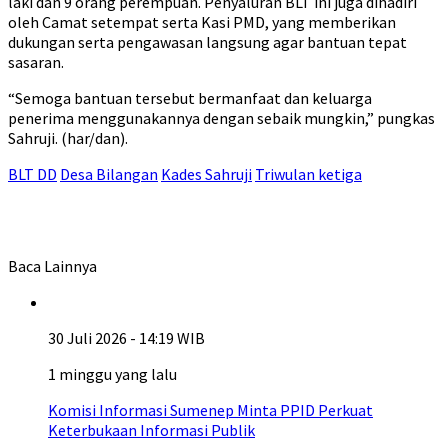
laki dan 9 orang perempuan. Penyaluran BLT ini juga dihadiri
oleh Camat setempat serta Kasi PMD, yang memberikan
dukungan serta pengawasan langsung agar bantuan tepat
sasaran.
“Semoga bantuan tersebut bermanfaat dan keluarga
penerima menggunakannya dengan sebaik mungkin,” pungkas
Sahruji. (har/dan).
BLT DD
Desa Bilangan
Kades Sahruji
Triwulan ketiga
Baca Lainnya
30 Juli 2026 - 14:19 WIB
1 minggu yang lalu
Komisi Informasi Sumenep Minta PPID Perkuat
Keterbukaan Informasi Publik