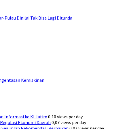
ulau Dinilai Tak Bisa Lagi Ditunda
engentasan Kemiskinan
n Informasi ke KI Jatim
0,10 views per day
Regulasi Ekonomi Daerah
0,07 views per day
ni Sejumlah Rekomendasi Perbaikan
0,07 views per day