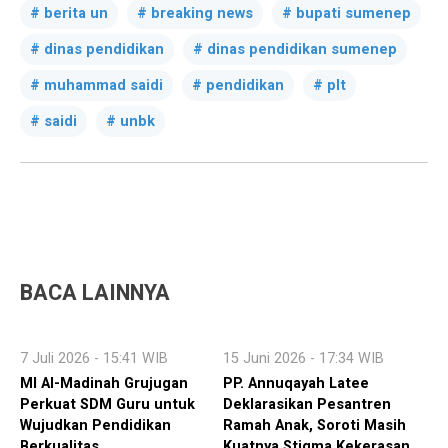
berita un
breaking news
bupati sumenep
dinas pendidikan
dinas pendidikan sumenep
muhammad saidi
pendidikan
plt
saidi
unbk
BACA LAINNYA
7 Juli 2026 - 15:41 WIB
15 Juni 2026 - 17:34 WIB
MI Al-Madinah Grujugan
PP. Annuqayah Latee
Perkuat SDM Guru untuk
Deklarasikan Pesantren
Wujudkan Pendidikan
Ramah Anak, Soroti Masih
Berkualitas
Kuatnya Stigma Kekerasan