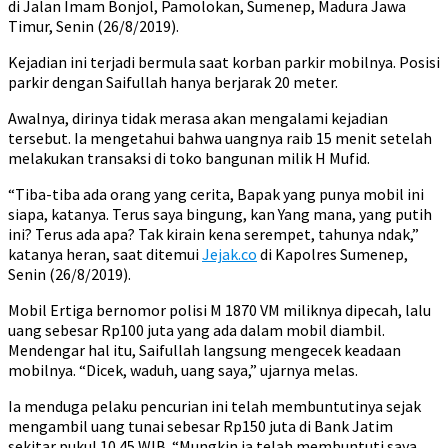
di Jalan Imam Bonjol, Pamolokan, Sumenep, Madura Jawa
Timur, Senin (26/8/2019).
Kejadian ini terjadi bermula saat korban parkir mobilnya. Posisi
parkir dengan Saifullah hanya berjarak 20 meter.
Awalnya, dirinya tidak merasa akan mengalami kejadian
tersebut. Ia mengetahui bahwa uangnya raib 15 menit setelah
melakukan transaksi di toko bangunan milik H Mufid.
“Tiba-tiba ada orang yang cerita, Bapak yang punya mobil ini
siapa, katanya. Terus saya bingung, kan Yang mana, yang putih
ini? Terus ada apa? Tak kirain kena serempet, tahunya ndak,”
katanya heran, saat ditemui
Jejak.co
di Kapolres Sumenep,
Senin (26/8/2019).
Mobil Ertiga bernomor polisi M 1870 VM miliknya dipecah, lalu
uang sebesar Rp100 juta yang ada dalam mobil diambil.
Mendengar hal itu, Saifullah langsung mengecek keadaan
mobilnya. “Dicek, waduh, uang saya,” ujarnya melas.
Ia menduga pelaku pencurian ini telah membuntutinya sejak
mengambil uang tunai sebesar Rp150 juta di Bank Jatim
sekitar pukul 10.45 WIB. “Mungkin ia telah membuntuti saya