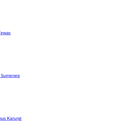
 Tewas
i Sumenep
kus Karung