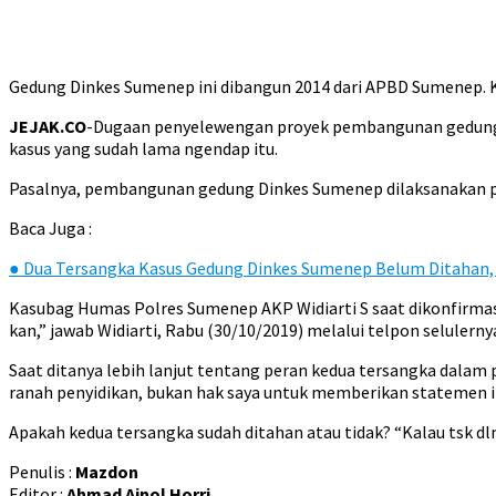
Gedung Dinkes Sumenep ini dibangun 2014 dari APBD Sumenep. K
JEJAK.CO
-Dugaan penyelewengan proyek pembangunan gedung D
kasus yang sudah lama ngendap itu.
Pasalnya, pembangunan gedung Dinkes Sumenep dilaksanakan pa
Baca Juga :
●
Dua Tersangka Kasus Gedung Dinkes Sumenep Belum Ditahan,
Kasubag Humas Polres Sumenep AKP Widiarti S saat dikonfirma
kan,” jawab Widiarti, Rabu (30/10/2019) melalui telpon selulerny
Saat ditanya lebih lanjut tentang peran kedua tersangka dalam p
ranah penyidikan, bukan hak saya untuk memberikan statemen it
Apakah kedua tersangka sudah ditahan atau tidak? “Kalau tsk dlm
Penulis :
Mazdon
Editor :
Ahmad Ainol Horri