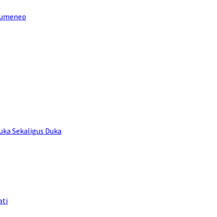
sumenep
uka Sekaligus Duka
ati