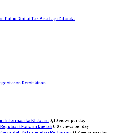
ulau Dinilai Tak Bisa Lagi Ditunda
engentasan Kemiskinan
n Informasi ke KI Jatim
0,10 views per day
Regulasi Ekonomi Daerah
0,07 views per day
ni Sejumlah Rekomendasi Perbaikan
0,07 views per day