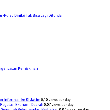
ulau Dinilai Tak Bisa Lagi Ditunda
engentasan Kemiskinan
n Informasi ke KI Jatim
0,10 views per day
Regulasi Ekonomi Daerah
0,07 views per day
ni Sejumlah Rekomendasi Perbaikan
0,07 views per day