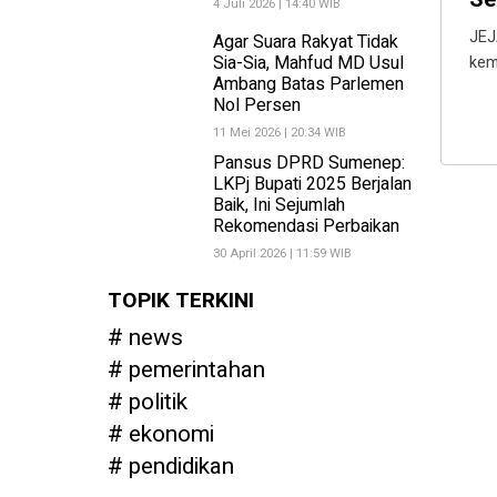
4 Juli 2026 | 14:40 WIB
JEJ
Agar Suara Rakyat Tidak
Sia-Sia, Mahfud MD Usul
kem
Ambang Batas Parlemen
Nol Persen
11 Mei 2026 | 20:34 WIB
Pansus DPRD Sumenep:
LKPj Bupati 2025 Berjalan
Baik, Ini Sejumlah
Rekomendasi Perbaikan
30 April 2026 | 11:59 WIB
TOPIK TERKINI
news
pemerintahan
politik
ekonomi
pendidikan