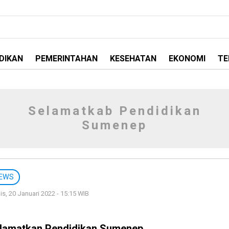
DIKAN
PEMERINTAHAN
KESEHATAN
EKONOMI
TE
Selamatkab Pendidikan
Sumenep
EWS
s, 20 Januari 2022 - 15:15 WIB
lamatkan Pendidikan Sumenep