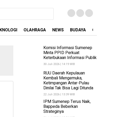
KNOLOGI
OLAHRAGA
NEWS
BUDAYA
OPINI
MA
Komisi Informasi Sumenep
Minta PPID Perkuat
Keterbukaan Informasi Publik
30 Juli 2026 | 14:19 WIB
RUU Daerah Kepulauan
Kembali Mengemuka,
Ketimpangan Antar-Pulau
Dinilai Tak Bisa Lagi Ditunda
22 Juli 2026 | 13:39 WIB
IPM Sumenep Terus Naik,
Bappeda Beberkan
Strateginya