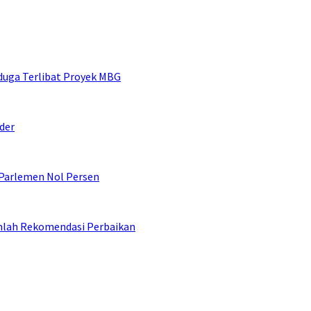
duga Terlibat Proyek MBG
der
 Parlemen Nol Persen
umlah Rekomendasi Perbaikan