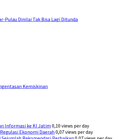
ulau Dinilai Tak Bisa Lagi Ditunda
engentasan Kemiskinan
n Informasi ke KI Jatim
0,10 views per day
Regulasi Ekonomi Daerah
0,07 views per day
ni Sejumlah Rekomendasi Perbaikan
0,07 views per day