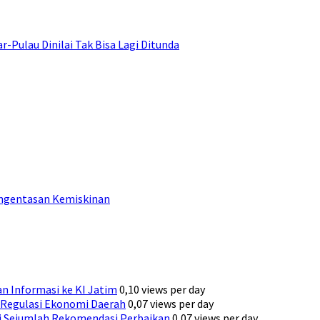
ulau Dinilai Tak Bisa Lagi Ditunda
engentasan Kemiskinan
n Informasi ke KI Jatim
0,10 views per day
Regulasi Ekonomi Daerah
0,07 views per day
ni Sejumlah Rekomendasi Perbaikan
0,07 views per day