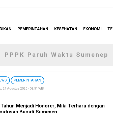
DIKAN
PEMERINTAHAN
KESEHATAN
EKONOMI
TE
PPPK Paruh Waktu Sumenep
EWS
PEMERINTAHAN
, 27 Agustus 2025 - 08:51 WIB
 Tahun Menjadi Honorer, Miki Terharu dengan
putusan Bupati Sumenep