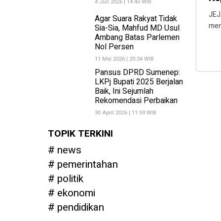
4 Juli 2026 | 14:40 WIB
JEJ
Agar Suara Rakyat Tidak
men
Sia-Sia, Mahfud MD Usul
Ambang Batas Parlemen
Nol Persen
11 Mei 2026 | 20:34 WIB
Pansus DPRD Sumenep:
LKPj Bupati 2025 Berjalan
Baik, Ini Sejumlah
Rekomendasi Perbaikan
30 April 2026 | 11:59 WIB
TOPIK TERKINI
news
pemerintahan
politik
ekonomi
pendidikan