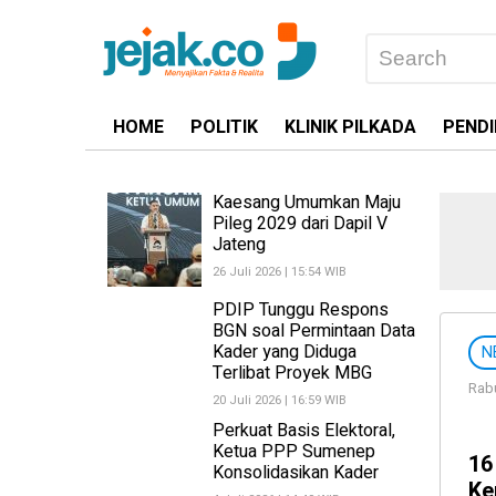
HOME
POLITIK
KLINIK PILKADA
PENDI
Kaesang Umumkan Maju
Pileg 2029 dari Dapil V
Jateng
26 Juli 2026 | 15:54 WIB
PDIP Tunggu Respons
BGN soal Permintaan Data
Kader yang Diduga
N
Terlibat Proyek MBG
Rabu
20 Juli 2026 | 16:59 WIB
Perkuat Basis Elektoral,
Ketua PPP Sumenep
16
Konsolidasikan Kader
Ke