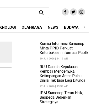
KNOLOGI
OLAHRAGA
NEWS
BUDAYA
OPINI
MA
Komisi Informasi Sumenep
Minta PPID Perkuat
Keterbukaan Informasi Publik
30 Juli 2026 | 14:19 WIB
RUU Daerah Kepulauan
Kembali Mengemuka,
Ketimpangan Antar-Pulau
Dinilai Tak Bisa Lagi Ditunda
22 Juli 2026 | 13:39 WIB
IPM Sumenep Terus Naik,
Bappeda Beberkan
Strateginya