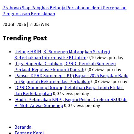
Prabowo Siap Pangkas Belanja Pertahanan demi Percepatan
Pengentasan Kemiskinan
20 Juli 2026 | 21:05 WIB
Trending Post
Jelang HKIN, KI Sumenep Matangkan Strategi
Keterbukaan Informasi ke KI Jatim
0,10 views per day
Tiga Raperda Disahkan, DPRD–Pemkab Sumenep
Perkuat Regulasi Ekonomi Daerah
0,07 views per day
Pansus DPRD Sumenep: LKPj Bupati 2025 Berjalan Baik,
Ini Sejumlah Rekomendasi Perbaikan
0,07 views per day
DPRD Sumenep Dorong Pelatihan Kerja Lebih Efektif
dan Berkelanjutan
0,07 views per day
Hadiri Pelantikan KNPI, Begini Pesan Direktur RSUD dr.
H. Moh. Anwar Sumenep
0,07 views per day
Beranda
Tentang Kami