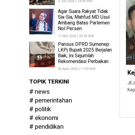
4 Juli 2026 | 14:40 WIB
Agar Suara Rakyat Tidak
Sia-Sia, Mahfud MD Usul
Ambang Batas Parlemen
Nol Persen
11 Mei 2026 | 20:34 WIB
Pansus DPRD Sumenep:
LKPj Bupati 2025 Berjalan
Baik, Ini Sejumlah
Rekomendasi Perbaikan
30 April 2026 | 11:59 WIB
Ke
TOPIK TERKINI
JEJ
Kep
news
pemerintahan
politik
ekonomi
pendidikan