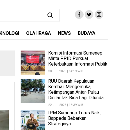
KNOLOGI
OLAHRAGA
NEWS
BUDAYA
OPINI
MA
Komisi Informasi Sumenep
Minta PPID Perkuat
Keterbukaan Informasi Publik
30 Juli 2026 | 14:19 WIB
RUU Daerah Kepulauan
Kembali Mengemuka,
Ketimpangan Antar-Pulau
Dinilai Tak Bisa Lagi Ditunda
22 Juli 2026 | 13:39 WIB
IPM Sumenep Terus Naik,
Bappeda Beberkan
Strateginya