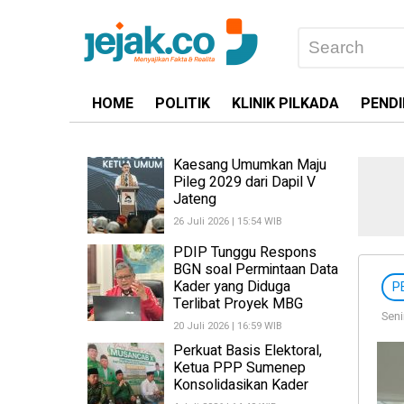
HOME
POLITIK
KLINIK PILKADA
PENDI
Kaesang Umumkan Maju
Pileg 2029 dari Dapil V
Jateng
26 Juli 2026 | 15:54 WIB
PDIP Tunggu Respons
BGN soal Permintaan Data
Kader yang Diduga
P
Terlibat Proyek MBG
Seni
20 Juli 2026 | 16:59 WIB
Perkuat Basis Elektoral,
Ketua PPP Sumenep
Konsolidasikan Kader