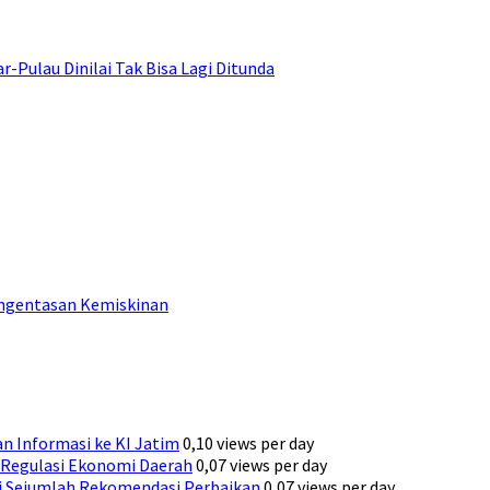
ulau Dinilai Tak Bisa Lagi Ditunda
engentasan Kemiskinan
n Informasi ke KI Jatim
0,10 views per day
Regulasi Ekonomi Daerah
0,07 views per day
ni Sejumlah Rekomendasi Perbaikan
0,07 views per day