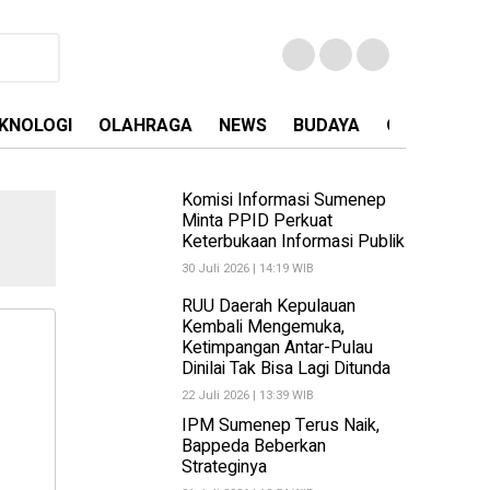
KNOLOGI
OLAHRAGA
NEWS
BUDAYA
OPINI
MA
Komisi Informasi Sumenep
Minta PPID Perkuat
Keterbukaan Informasi Publik
30 Juli 2026 | 14:19 WIB
RUU Daerah Kepulauan
Kembali Mengemuka,
Ketimpangan Antar-Pulau
Dinilai Tak Bisa Lagi Ditunda
22 Juli 2026 | 13:39 WIB
IPM Sumenep Terus Naik,
Bappeda Beberkan
Strateginya