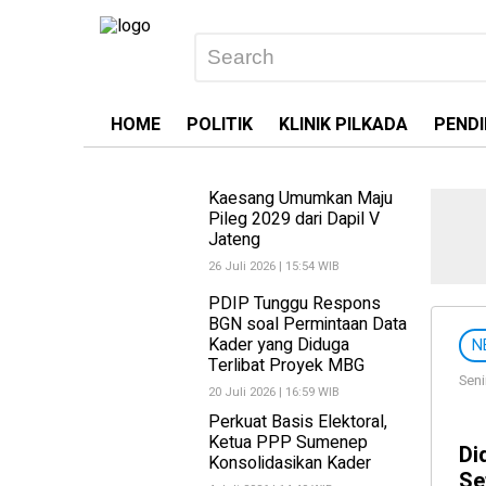
HOME
POLITIK
KLINIK PILKADA
PENDI
Kaesang Umumkan Maju
Pileg 2029 dari Dapil V
Jateng
26 Juli 2026 | 15:54 WIB
PDIP Tunggu Respons
BGN soal Permintaan Data
Kader yang Diduga
N
Terlibat Proyek MBG
Seni
20 Juli 2026 | 16:59 WIB
Perkuat Basis Elektoral,
Ketua PPP Sumenep
Di
Konsolidasikan Kader
Se