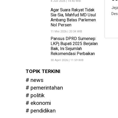
4 Juli 2026 | 14:40 WIB
Jej
Agar Suara Rakyat Tidak
Des
Sia-Sia, Mahfud MD Usul
Ambang Batas Parlemen
Nol Persen
11 Mei 2026 | 20:34 WIB
Pansus DPRD Sumenep:
LKPj Bupati 2025 Berjalan
Baik, Ini Sejumlah
Rekomendasi Perbaikan
30 April 2026 | 11:59 WIB
TOPIK TERKINI
news
pemerintahan
politik
ekonomi
pendidikan