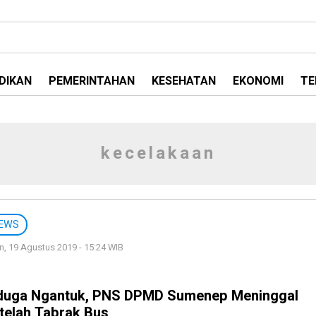
DIKAN
PEMERINTAHAN
KESEHATAN
EKONOMI
TE
kecelakaan
EWS
n, 19 Agustus 2019 - 15:24 WIB
duga Ngantuk, PNS DPMD Sumenep Meninggal
telah Tabrak Bus