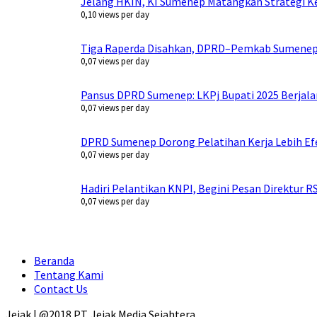
Jelang HKIN, KI Sumenep Matangkan Strategi Ke
0,10 views per day
Tiga Raperda Disahkan, DPRD–Pemkab Sumenep 
0,07 views per day
Pansus DPRD Sumenep: LKPj Bupati 2025 Berjala
0,07 views per day
DPRD Sumenep Dorong Pelatihan Kerja Lebih Efe
0,07 views per day
Hadiri Pelantikan KNPI, Begini Pesan Direktur 
0,07 views per day
Beranda
Tentang Kami
Contact Us
Jejak | @2018 PT. Jejak Media Sejahtera