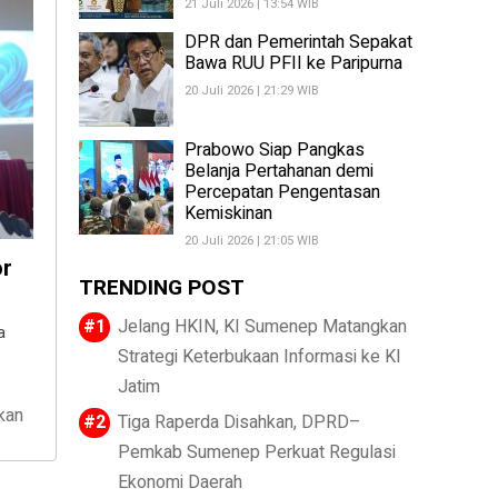
21 Juli 2026 | 13:54 WIB
DPR dan Pemerintah Sepakat
Bawa RUU PFII ke Paripurna
20 Juli 2026 | 21:29 WIB
Prabowo Siap Pangkas
Belanja Pertahanan demi
Percepatan Pengentasan
Kemiskinan
20 Juli 2026 | 21:05 WIB
or
TRENDING POST
Jelang HKIN, KI Sumenep Matangkan
a
Strategi Keterbukaan Informasi ke KI
Jatim
kan
Tiga Raperda Disahkan, DPRD–
Pemkab Sumenep Perkuat Regulasi
Ekonomi Daerah