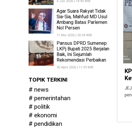
4 Juli 2026 | 14:40 WIB
Agar Suara Rakyat Tidak
Sia-Sia, Mahfud MD Usul
Ambang Batas Parlemen
Nol Persen
11 Mei 2026 | 20:34 WIB
Pansus DPRD Sumenep:
LKPj Bupati 2025 Berjalan
Baik, Ini Sejumlah
Rekomendasi Perbaikan
30 April 2026 | 11:59 WIB
KP
Ke
TOPIK TERKINI
news
JEJ
pen
pemerintahan
politik
ekonomi
pendidikan