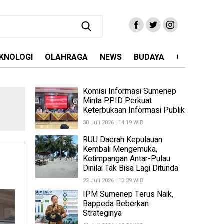
KNOLOGI
OLAHRAGA
NEWS
BUDAYA
OPINI
MA
Komisi Informasi Sumenep
Minta PPID Perkuat
Keterbukaan Informasi Publik
30 Juli 2026 | 14:19 WIB
RUU Daerah Kepulauan
Kembali Mengemuka,
Ketimpangan Antar-Pulau
Dinilai Tak Bisa Lagi Ditunda
22 Juli 2026 | 13:39 WIB
IPM Sumenep Terus Naik,
Bappeda Beberkan
Strateginya