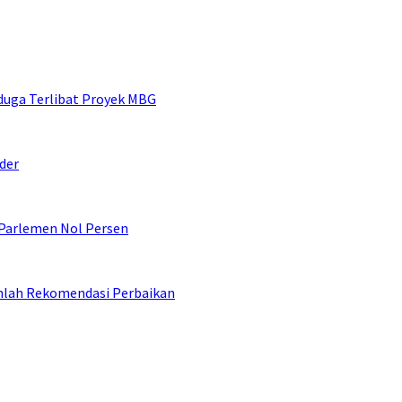
duga Terlibat Proyek MBG
der
 Parlemen Nol Persen
umlah Rekomendasi Perbaikan