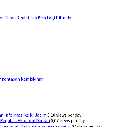
ulau Dinilai Tak Bisa Lagi Ditunda
engentasan Kemiskinan
n Informasi ke KI Jatim
0,10 views per day
Regulasi Ekonomi Daerah
0,07 views per day
ni Sejumlah Rekomendasi Perbaikan
0,07 views per day