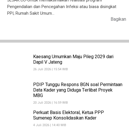
JEJAK.CO-Untuk memaksimalkan realisasi program
Pengendalian dan Pencegahan Infeksi atau biasa disingkat
PPI, Rumah Sakit Umum…
Bagikan
Kaesang Umumkan Maju Pileg 2029 dari
Dapil V Jateng
26 Juli 2026 | 15:54 WIB
PDIP Tunggu Respons BGN soal Permintaan
Data Kader yang Diduga Terlibat Proyek
MBG
20 Juli 2026 | 16:59 WIB
Perkuat Basis Elektoral, Ketua PPP
Sumenep Konsolidasikan Kader
4 Juli 2026 | 14:40 WIB