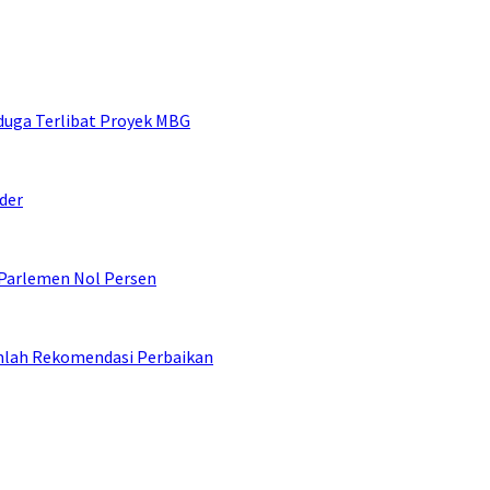
duga Terlibat Proyek MBG
der
 Parlemen Nol Persen
umlah Rekomendasi Perbaikan