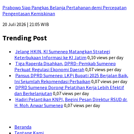
Prabowo Siap Pangkas Belanja Pertahanan demi Percepatan
Pengentasan Kemiskinan
20 Juli 2026 | 21:05 WIB
Trending Post
Jelang HKIN, KI Sumenep Matangkan Strategi
Keterbukaan Informasi ke KI Jatim
0,10 views per day
Tiga Raperda Disahkan, DPRD–Pemkab Sumenep
Perkuat Regulasi Ekonomi Daerah
0,07 views per day
Pansus DPRD Sumenep: LKPj Bupati 2025 Berjalan Baik,
Ini Sejumlah Rekomendasi Perbaikan
0,07 views per day
DPRD Sumenep Dorong Pelatihan Kerja Lebih Efektif
dan Berkelanjutan
0,07 views per day
Hadiri Pelantikan KNPI, Begini Pesan Direktur RSUD dr.
H. Moh. Anwar Sumenep
0,07 views per day
Beranda
Tentang Kami