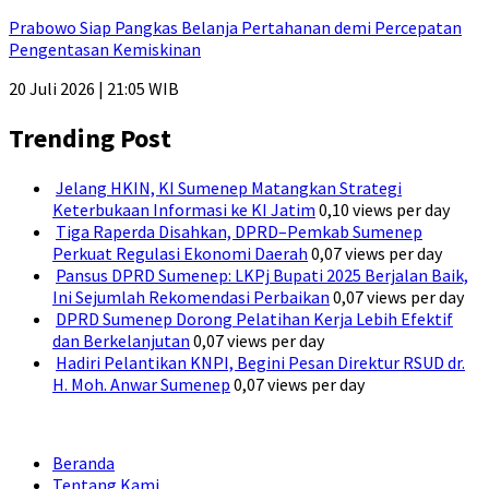
Prabowo Siap Pangkas Belanja Pertahanan demi Percepatan
Pengentasan Kemiskinan
20 Juli 2026 | 21:05 WIB
Trending Post
Jelang HKIN, KI Sumenep Matangkan Strategi
Keterbukaan Informasi ke KI Jatim
0,10 views per day
Tiga Raperda Disahkan, DPRD–Pemkab Sumenep
Perkuat Regulasi Ekonomi Daerah
0,07 views per day
Pansus DPRD Sumenep: LKPj Bupati 2025 Berjalan Baik,
Ini Sejumlah Rekomendasi Perbaikan
0,07 views per day
DPRD Sumenep Dorong Pelatihan Kerja Lebih Efektif
dan Berkelanjutan
0,07 views per day
Hadiri Pelantikan KNPI, Begini Pesan Direktur RSUD dr.
H. Moh. Anwar Sumenep
0,07 views per day
Beranda
Tentang Kami