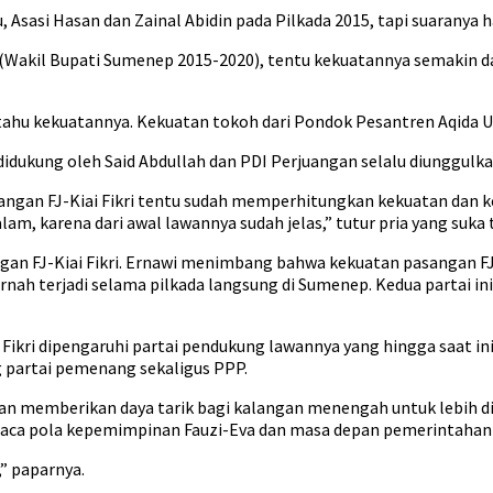
 Asasi Hasan dan Zainal Abidin pada Pilkada 2015, tapi suaranya 
 (Wakil Bupati Sumenep 2015-2020), tentu kekuatannya semakin d
tahu kekuatannya. Kekuatan tokoh dari Pondok Pesantren Aqida Us
didukung oleh Said Abdullah dan PDI Perjuangan selalu diunggulka
 Pasangan FJ-Kiai Fikri tentu sudah memperhitungkan kekuatan dan
alam, karena dari awal lawannya sudah jelas,” tutur pria yang suka
an FJ-Kiai Fikri. Ernawi menimbang bahwa kekuatan pasangan FJ-Ki
nah terjadi selama pilkada langsung di Sumenep. Kedua partai ini b
i Fikri dipengaruhi partai pendukung lawannya yang hingga saat i
ung partai pemenang sekaligus PPP.
 akan memberikan daya tarik bagi kalangan menengah untuk lebih 
aca pola kepemimpinan Fauzi-Eva dan masa depan pemerintahan
,” paparnya.