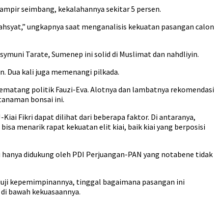
hampir seimbang, kekalahannya sekitar 5 persen.
ahsyat,” ungkapnya saat menganalisis kekuatan pasangan calon
ymuni Tarate, Sumenep ini solid di Muslimat dan nahdliyin.
n. Dua kali juga memenangi pilkada.
 kematang politik Fauzi-Eva. Alotnya dan lambatnya rekomendasi
 tanaman bonsai ini.
ai Fikri dapat dilihat dari beberapa faktor. Di antaranya,
isa menarik rapat kekuatan elit kiai, baik kiai yang berposisi
ni hanya didukung oleh PDI Perjuangan-PAN yang notabene tidak
diuji kepemimpinannya, tinggal bagaimana pasangan ini
 di bawah kekuasaannya.