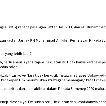
gsa (PKB) kepada pasangan Fattah Jasin (FJ) dan KH Muhammad ‘A
an Fattah Jasin – KH Muhammad ‘Ali Fikri. Perhelatan Pilkada S
pa yang lebih kuat?
perlu analisis yang tajam. Kekuatan itu tidak hanya karena aspe
kedua calon.
elektabilitas Foke-Nara tidak berkutik melawan strategi Jokowi-Ah
 kecakapan tim merumuskan strategi pemenangan,” kata Ernawi Sy
at popularitas dan elektabilitas dalam Pilkada Sumenep 2020 maka 
nep. Massa Nyai Eva sudah teruji kekuatan dan kesolidannya pad