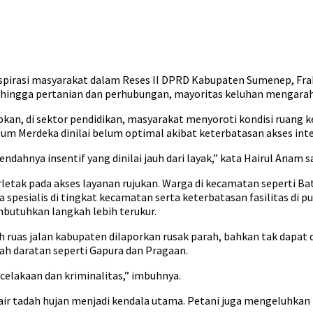
 aspirasi masyarakat dalam Reses II DPRD Kabupaten Sumenep, 
tur, hingga pertanian dan perhubungan, mayoritas keluhan mengar
n, di sektor pendidikan, masyarakat menyoroti kondisi ruang ke
ulum Merdeka dinilai belum optimal akibat keterbatasan akses inte
ahnya insentif yang dinilai jauh dari layak,” kata Hairul Anam sa
rletak pada akses layanan rujukan. Warga di kecamatan seperti
 spesialis di tingkat kecamatan serta keterbatasan fasilitas di 
butuhkan langkah lebih terukur.
 ruas jalan kabupaten dilaporkan rusak parah, bahkan tak dapat d
ah daratan seperti Gapura dan Pragaan.
elakaan dan kriminalitas,” imbuhnya.
a air tadah hujan menjadi kendala utama. Petani juga mengeluhkan