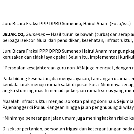
Juru Bicara Fraksi PPP DPRD Sumenep, Hairul Anam (Foto/ist.)
JEJAK.CO,
Sumenep
— Hasil turun ke bawah (turba) dan serap
berbagai sektor. Mulai dari pendidikan, kesehatan, infrastruk
Juru Bicara Fraksi PPP DPRD Sumenep Hairul Anam mengungkapka
kerusakan dan tidak layak pakai. Selain itu, implementasi Kurik
“Persoalan kesejahteraan guru non-ASN juga mencuat, dengan rend
Pada bidang kesehatan, dia menyatayakan, tantangan utama te
kendala jarak menuju rumah sakit di pusat kota. Minimnya tenaga
angka stunting masih menjadi pekerjaan rumah serius yang mem
Masalah infrastruktur menjadi sorotan paling dominan. Sejumlah
Pajenangger di Pulau Kangean hingga jalan penghubung di wilay
“Minimnya penerangan jalan umum juga meningkatkan risiko kec
Di sektor pertanian, persoalan irigasi dan ketergantungan pad