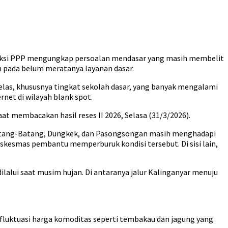
Fraksi PPP mengungkap persoalan mendasar yang masih membelit
ah pada belum meratanya layanan dasar.
las, khususnya tingkat sekolah dasar, yang banyak mengalami
rnet di wilayah blank spot.
at membacakan hasil reses II 2026, Selasa (31/3/2026).
 Batang-Batang, Dungkek, dan Pasongsongan masih menghadapi
puskesmas pembantu memperburuk kondisi tersebut. Di sisi lain,
ilalui saat musim hujan. Di antaranya jalur Kalinganyar menuju
 fluktuasi harga komoditas seperti tembakau dan jagung yang