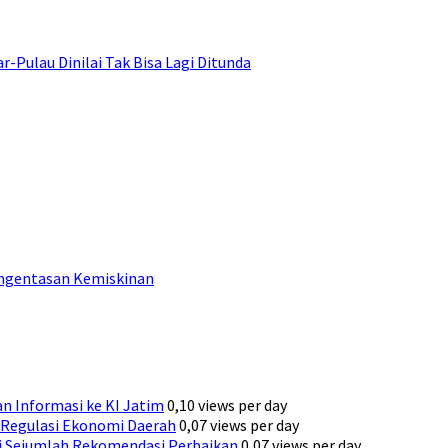
ulau Dinilai Tak Bisa Lagi Ditunda
engentasan Kemiskinan
n Informasi ke KI Jatim
0,10 views per day
Regulasi Ekonomi Daerah
0,07 views per day
ni Sejumlah Rekomendasi Perbaikan
0,07 views per day