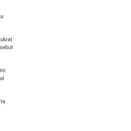
au
okrat
rsebut
ini
al
sta