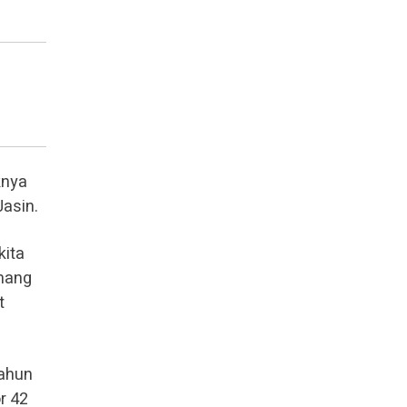
knya
Jasin.
kita
emang
t
tahun
r 42