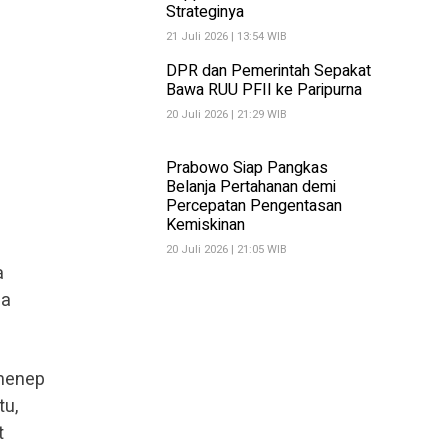
Strateginya
21 Juli 2026 | 13:54 WIB
DPR dan Pemerintah Sepakat
Bawa RUU PFII ke Paripurna
20 Juli 2026 | 21:29 WIB
Prabowo Siap Pangkas
Belanja Pertahanan demi
Percepatan Pengentasan
Kemiskinan
20 Juli 2026 | 21:05 WIB
a
ia
umenep
tu,
t