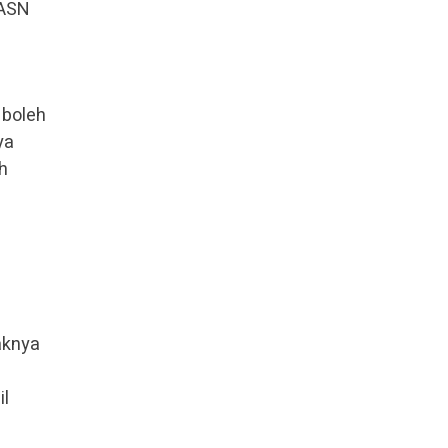
 ASN
 boleh
ya
h
aknya
il