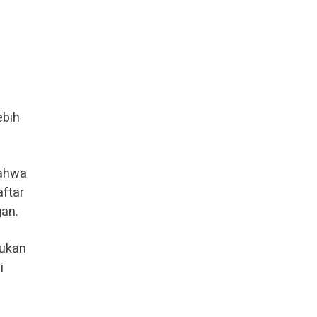
ebih
bahwa
ftar
gan.
bukan
i