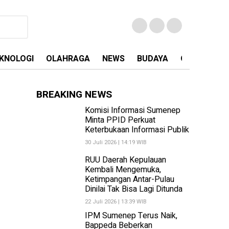
KNOLOGI
OLAHRAGA
NEWS
BUDAYA
OPINI
MA
BREAKING NEWS
Komisi Informasi Sumenep
Minta PPID Perkuat
Keterbukaan Informasi Publik
30 Juli 2026 | 14:19 WIB
RUU Daerah Kepulauan
Kembali Mengemuka,
Ketimpangan Antar-Pulau
Dinilai Tak Bisa Lagi Ditunda
22 Juli 2026 | 13:39 WIB
IPM Sumenep Terus Naik,
Bappeda Beberkan