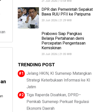
21 Juli 2026 | 13:54 WIB
DPR dan Pemerintah Sepakat
a
Bawa RUU PFII ke Paripurna
20 Juli 2026 | 21:29 WIB
kan
Prabowo Siap Pangkas
Belanja Pertahanan demi
Percepatan Pengentasan
Kemiskinan
20 Juli 2026 | 21:05 WIB
TRENDING POST
Jelang HKIN, KI Sumenep Matangkan
Strategi Keterbukaan Informasi ke KI
san
Jatim
Tiga Raperda Disahkan, DPRD–
an
Pemkab Sumenep Perkuat Regulasi
Ekonomi Daerah