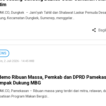
tim
AK.CO, Dungkek – Jam’iyah Tahlil dan Shalawat Laskar Pemuda Des
ung, Kecamatan Dungkek, Sumenep, menggelar…
Bagi
EWS
s, 2 Juli 2026 - 14:45 WIB
demo Ribuan Massa, Pemkab dan DPRD Pameka
mpak Dukung MBG
AK.CO, Pamekasan – Ribuan massa yang terdiri dari mitra, relawan, d
patisan Program Makan Bergizi…