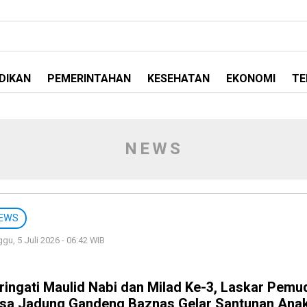
DIKAN
PEMERINTAHAN
KESEHATAN
EKONOMI
TE
NEWS
EWS
gu, 5 Juli 2026 - 06:42 WIB
ringati Maulid Nabi dan Milad Ke-3, Laskar Pemu
sa Jadung Gandeng Baznas Gelar Santunan Ana