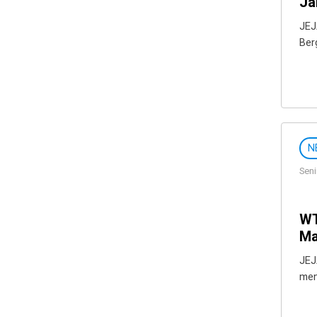
Ja
JEJ
Ber
N
Seni
WT
Ma
JEJ
mem