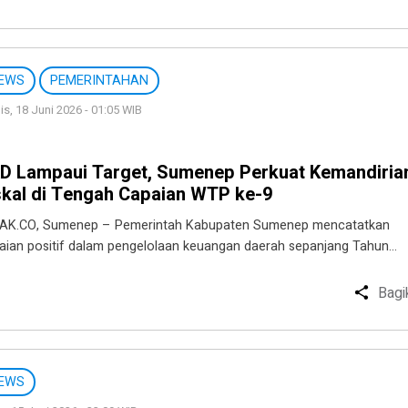
EWS
PEMERINTAHAN
s, 18 Juni 2026 - 01:05 WIB
D Lampaui Target, Sumenep Perkuat Kemandiria
skal di Tengah Capaian WTP ke-9
AK.CO, Sumenep – Pemerintah Kabupaten Sumenep mencatatkan
aian positif dalam pengelolaan keuangan daerah sepanjang Tahun…
Bagi
EWS