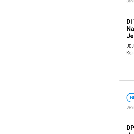
Seni
Di
Na
Je
JEJ
Kal
N
Seni
DP