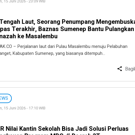
n, 15 Juni 2026 - 23:09 WIB
 Tengah Laut, Seorang Penumpang Mengembusk
pas Terakhir, Baznas Sumenep Bantu Pulangkan
nazah ke Masalembu
AK.CO – Perjalanan laut dari Pulau Masalembu menuju Pelabuhan
ianget, Kabupaten Sumenep, yang biasanya ditempuh…
Bagi
EWS
n, 15 Juni 2026 - 17:10 WIB
R Nilai Kantin Sekolah Bisa Jadi Solusi Perluas