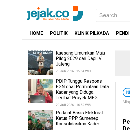
HOME
POLITIK
KLINIK PILKADA
PENDI
Kaesang Umumkan Maju
Pileg 2029 dari Dapil V
Jateng
26 Juli 2026 | 15:54 WIB
PDIP Tunggu Respons
BGN soal Permintaan Data
Kader yang Diduga
N
Terlibat Proyek MBG
Ming
20 Juli 2026 | 16:59 WIB
Perkuat Basis Elektoral,
Ketua PPP Sumenep
Pe
Konsolidasikan Kader
De