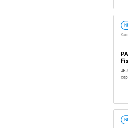
N
Kami
PA
Fi
JEJ
cap
N