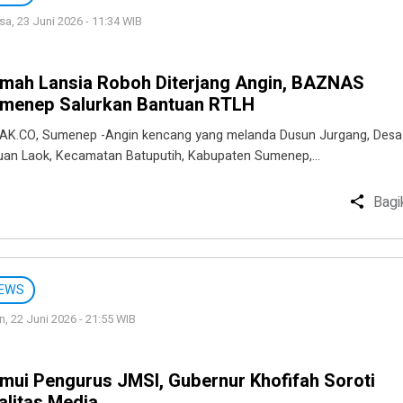
sa, 23 Juni 2026 - 11:34 WIB
mah Lansia Roboh Diterjang Angin, BAZNAS
menep Salurkan Bantuan RTLH
AK.CO, Sumenep -Angin kencang yang melanda Dusun Jurgang, Desa
uan Laok, Kecamatan Batuputih, Kabupaten Sumenep,…
Bagi
EWS
n, 22 Juni 2026 - 21:55 WIB
mui Pengurus JMSI, Gubernur Khofifah Soroti
alitas Media