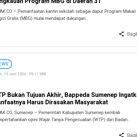
ngkauan Program MBG di Daerah 3T
AK.CO – Pemanfaatan kantin sekolah sebagai dapur Program Makan
gizi Gratis (MBG) mulai mendapat dukungan…
Bagi
EWS
n, 15 Juni 2026 - 09:11 WIB
P Bukan Tujuan Akhir, Bappeda Sumenep Ingatk
nfaatnya Harus Dirasakan Masyarakat
AK.CO, Sumenep – Pemerintah Kabupaten Sumenep kembali
pertahankan opini Wajar Tanpa Pengecualian (WTP) dari Badan…
Bagi