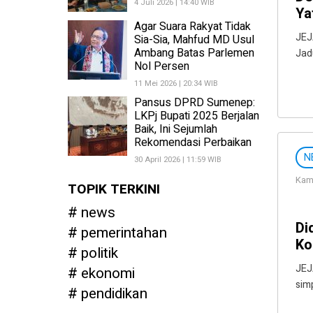
4 Juli 2026 | 14:40 WIB
Ya
Agar Suara Rakyat Tidak
JEJ
Sia-Sia, Mahfud MD Usul
Ambang Batas Parlemen
Jad
Nol Persen
11 Mei 2026 | 20:34 WIB
Pansus DPRD Sumenep:
LKPj Bupati 2025 Berjalan
Baik, Ini Sejumlah
Rekomendasi Perbaikan
N
30 April 2026 | 11:59 WIB
Kami
TOPIK TERKINI
news
Di
pemerintahan
Ko
politik
JEJ
ekonomi
sim
pendidikan