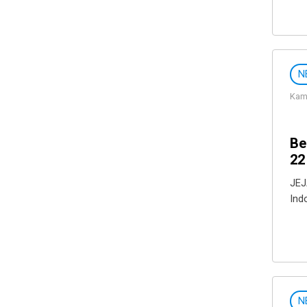
N
Kami
Be
22
JEJ
Ind
N