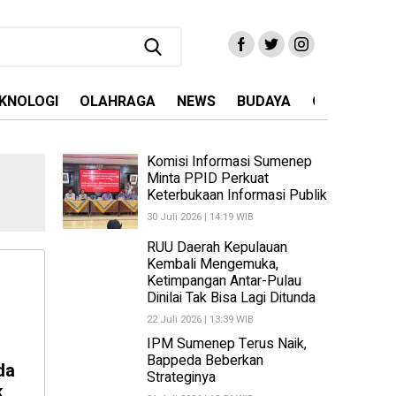
KNOLOGI
OLAHRAGA
NEWS
BUDAYA
OPINI
MA
Komisi Informasi Sumenep
Minta PPID Perkuat
Keterbukaan Informasi Publik
30 Juli 2026 | 14:19 WIB
RUU Daerah Kepulauan
Kembali Mengemuka,
Ketimpangan Antar-Pulau
Dinilai Tak Bisa Lagi Ditunda
22 Juli 2026 | 13:39 WIB
IPM Sumenep Terus Naik,
Bappeda Beberkan
da
Strateginya
k