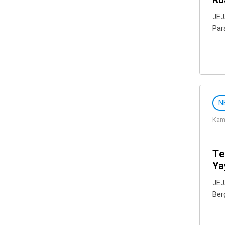
JEJ
Par
N
Kami
Te
Ya
JEJ
Ber