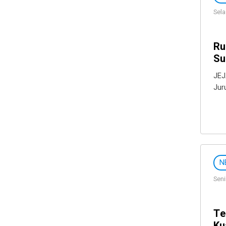
Sela
Ru
Su
JEJ
Jur
N
Seni
Te
Ku