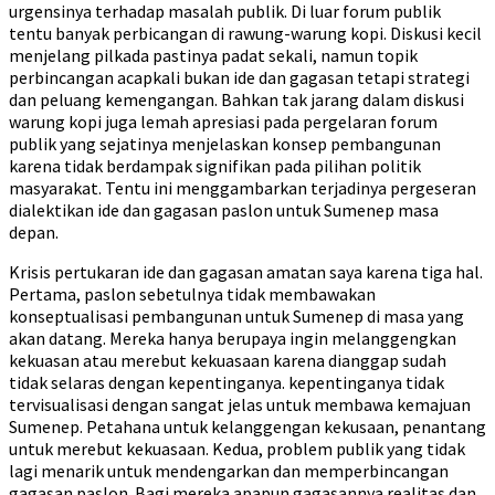
urgensinya terhadap masalah publik. Di luar forum publik
tentu banyak perbicangan di rawung-warung kopi. Diskusi kecil
menjelang pilkada pastinya padat sekali, namun topik
perbincangan acapkali bukan ide dan gagasan tetapi strategi
dan peluang kemengangan. Bahkan tak jarang dalam diskusi
warung kopi juga lemah apresiasi pada pergelaran forum
publik yang sejatinya menjelaskan konsep pembangunan
karena tidak berdampak signifikan pada pilihan politik
masyarakat. Tentu ini menggambarkan terjadinya pergeseran
dialektikan ide dan gagasan paslon untuk Sumenep masa
depan.
Krisis pertukaran ide dan gagasan amatan saya karena tiga hal.
Pertama, paslon sebetulnya tidak membawakan
konseptualisasi pembangunan untuk Sumenep di masa yang
akan datang. Mereka hanya berupaya ingin melanggengkan
kekuasan atau merebut kekuasaan karena dianggap sudah
tidak selaras dengan kepentinganya. kepentinganya tidak
tervisualisasi dengan sangat jelas untuk membawa kemajuan
Sumenep. Petahana untuk kelanggengan kekusaan, penantang
untuk merebut kekuasaan. Kedua, problem publik yang tidak
lagi menarik untuk mendengarkan dan memperbincangan
gagasan paslon. Bagi mereka apapun gagasannya realitas dan