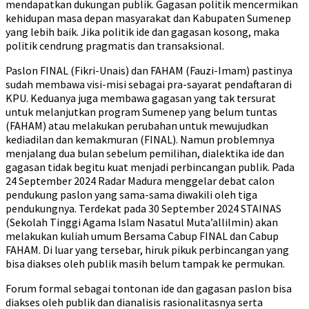
mendapatkan dukungan publik. Gagasan politik mencermikan
kehidupan masa depan masyarakat dan Kabupaten Sumenep
yang lebih baik. Jika politik ide dan gagasan kosong, maka
politik cendrung pragmatis dan transaksional.
Paslon FINAL (Fikri-Unais) dan FAHAM (Fauzi-Imam) pastinya
sudah membawa visi-misi sebagai pra-sayarat pendaftaran di
KPU. Keduanya juga membawa gagasan yang tak tersurat
untuk melanjutkan program Sumenep yang belum tuntas
(FAHAM) atau melakukan perubahan untuk mewujudkan
kediadilan dan kemakmuran (FINAL). Namun problemnya
menjalang dua bulan sebelum pemilihan, dialektika ide dan
gagasan tidak begitu kuat menjadi perbincangan publik. Pada
24 September 2024 Radar Madura menggelar debat calon
pendukung paslon yang sama-sama diwakili oleh tiga
pendukungnya. Terdekat pada 30 September 2024 STAINAS
(Sekolah Tinggi Agama Islam Nasatul Muta’allilmin) akan
melakukan kuliah umum Bersama Cabup FINAL dan Cabup
FAHAM. Di luar yang tersebar, hiruk pikuk perbincangan yang
bisa diakses oleh publik masih belum tampak ke permukan.
Forum formal sebagai tontonan ide dan gagasan paslon bisa
diakses oleh publik dan dianalisis rasionalitasnya serta