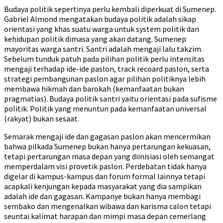
Budaya politik sepertinya perlu kembali diperkuat di Sumenep.
Gabriel Almond mengatakan budaya politik adalah sikap
orientasi yang khas suatu warga untuk system politik dan
kehidupan politik dimasa yang akan datang. Sumenep
mayoritas warga santri. Santri adalah mengaji lalu takzim.
Sebelum tunduk patuh pada pilihan politik perlu intensitas
mengaji terhadap ide-ide paslon, track recoard paslon, serta
strategi pembangunan paslon agar pilihan politiknya lebih
membawa hikmah dan barokah (kemanfaatan bukan
pragmatias). Budaya politik santri yaitu orientasi pada sufisme
politik. Politik yang menuntun pada kemanfaatan universal
(rakyat) bukan sesaat.
Semarak mengaji ide dan gagasan paslon akan mencermikan
bahwa pilkada Sumenep bukan hanya pertarungan kekuasan,
tetapi pertarungan masa depan yang diinisiasi oleh semangat
memperdalam visi provetik paslon. Perdebatan tidak hanya
digelar di kampus-kampus dan forum formal lainnya tetapi
acapkali kenjungan kepada masyarakat yang dia sampikan
adalah ide dan gagasan. Kampanye bukan hanya membagi
sembako dan mengenalkan wibawa dan karisma calon tetapi
seuntai kalimat harapan dan mimpi masa depan cemerlang