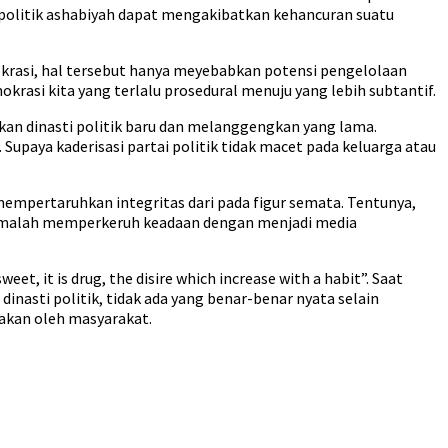
a politik ashabiyah dapat mengakibatkan kehancuran suatu
mokrasi, hal tersebut hanya meyebabkan potensi pengelolaan
rasi kita yang terlalu prosedural menuju yang lebih subtantif.
rkan dinasti politik baru dan melanggengkan yang lama.
Supaya kaderisasi partai politik tidak macet pada keluarga atau
mempertaruhkan integritas dari pada figur semata. Tentunya,
ak malah memperkeruh keadaan dengan menjadi media
et, it is drug, the disire which increase with a habit”. Saat
nasti politik, tidak ada yang benar-benar nyata selain
sakan oleh masyarakat.