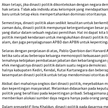
Akan tetapi, jika dinasti politik dikontekskan dengan negara
hak setara. Tidak ada individu atau kelompok yang mendapatkan 
baru untuk tetap eksis mempertahankan dominasi otoritasnya.
Semestinya, dinasti politik akan sedikit kesulitan untuk berk
zaman dulu, dinasti politik mempunyai ketergantungan besar pa
yang diatur dalam sebuah regulasi pemilihan. Hal ini dapat kita 
politik menjadi kendaraan untuk mengukuhkan dinasti politik i
alam, dan juga penyalagunaan APBD dan APBN untuk kepentinga
Selaras dengan penjelasan di atas, Pablo Querbion dari Harvard
ketika satu atau beberapa keluarga memonopoli kekuasaan politi
lemahnya kebijakan pembatasan jabatan dan kebarlangsungan p
efek menguatnya dinasti politik dalam suatu negara demokrasi. Ti
halnya kabupaten Kediri, Kendal, Kutai Kartanegara dan beberap
kesempatan dinasti politik untuk tetap mendominasi otoritas d
Akibat dari mahalnya ongkos dari dinasti politik, meyebabkan m
dan kepentingan masyarakat. Melainkan didasarkan pada keputus
politik yang berafiliasi pada kepentingan pribadi. Sebagaimana
memberikan alokasi sumber daya negara hanya pada orang yang 
Dalam prespektif Ibnu Khaldun, dinasti politik pada dasarnya 