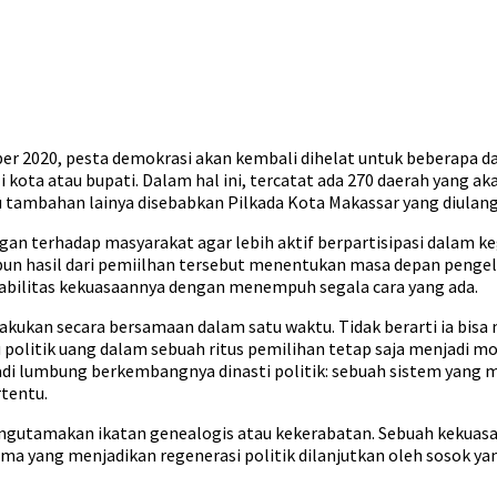
er 2020, pesta demokrasi akan kembali dihelat untuk beberapa d
ta atau bupati. Dalam hal ini, tercatat ada 270 daerah yang aka
u tambahan lainya disebabkan Pilkada Kota Makassar yang diulan
an terhadap masyarakat agar lebih aktif berpartisipasi dalam kegi
pun hasil dari pemiilhan tersebut menentukan masa depan pengelol
bilitas kekuasaannya dengan menempuh segala cara yang ada.
akukan secara bersamaan dalam satu waktu. Tidak berarti ia bisa
politik uang dalam sebuah ritus pemilihan tetap saja menjadi 
enjadi lumbung berkembangnya dinasti politik: sebuah sistem ya
tentu.
mengutamakan ikatan genealogis atau kekerabatan. Sebuah kekuas
lama yang menjadikan regenerasi politik dilanjutkan oleh sosok 