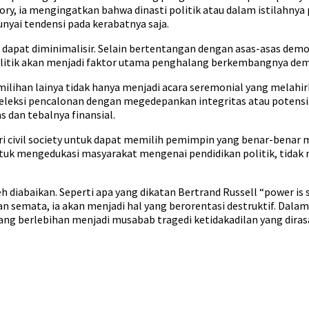
ory, ia mengingatkan bahwa dinasti politik atau dalam istilahny
yai tendensi pada kerabatnya saja.
ik dapat diminimalisir. Selain bertentangan dengan asas-asas de
politik akan menjadi faktor utama penghalang berkembangnya demok
milihan lainya tidak hanya menjadi acara seremonial yang melahi
seleksi pencalonan dengan megedepankan integritas atau potensi. 
 dan tebalnya finansial.
ri civil society untuk dapat memilih pemimpin yang benar-benar 
untuk mengedukasi masyarakat mengenai pendidikan politik, tid
 diabaikan. Seperti apa yang dikatan Bertrand Russell “power is swe
emata, ia akan menjadi hal yang berorentasi destruktif. Dalam di
ang berlebihan menjadi musabab tragedi ketidakadilan yang dira