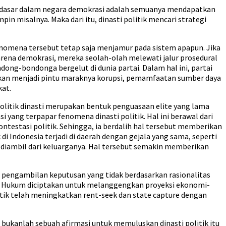
 mendasar dalam negara demokrasi adalah semuanya mendapatkan
n misalnya. Maka dari itu, dinasti politik mencari strategi
fenomena tersebut tetap saja menjamur pada sistem apapun. Jika
arena demokrasi, mereka seolah-olah melewati jalur prosedural
ndong-bondonga bergelut di dunia partai. Dalam hal ini, partai
atkan menjadi pintu maraknya korupsi, pemamfaatan sumber daya
at.
politik dinasti merupakan bentuk penguasaan elite yang lama
yang terpapar fenomena dinasti politik. Hal ini berawal dari
stasi politik. Sehingga, ia berdalih hal tersebut memberikan
di Indonesia terjadi di daerah dengan gejala yang sama, seperti
ik diambil dari keluarganya. Hal tersebut semakin memberikan
da pengambilan keputusan yang tidak berdasarkan rasionalitas
0). Hukum diciptakan untuk melanggengkan proyeksi ekonomi-
itik telah meningkatkan rent-seek dan state capture dengan
bukanlah sebuah afirmasi untuk memuluskan dinasti politik itu