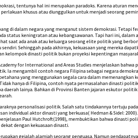
 demokrasi, tentunya hal ini merupakan paradoks. Karena aturan
perlakuan khusus atau diunggulkan untuk menjadi seorang pemimpi
embang di dalam negara yang menganut sistem demokrasi. Tetapi 
da status keningratan atau kebangsawanan. Tapi hari ini, dalam 
lihat saat ada anak atau keluarga seorang elite politik yang berbo
tu sendiri. Sehinggah pada akhirnya, kekuasaan yang mereka dap
n kelompok dinasti politik bukan proyeksi kepentingan masyarak
 Academy for International and Areas Studies menjelaskan bahwa 
k. Ia mengambil contoh negara Filipina sebagai negara demokrasi 
etahana yang menggunakan segala cara dalam memenangkan konte
dak hanya di Filipina, contoh nyata permasalahan dinasti politik 
a daerah lainya. Bahkan di Provinsi Banten jajaran eskutor polit
earah.
araknya personalisasi politik. Salah satu tindakannya tertuju pa
an individual aktor dinasti yang berkuasa( Hedman & Sidel: 200
 penjelasan Paul Hutchroft(1998), membuktikan bahwa dinasti pol
dekat dengan kekuasaan dinasti.
merupakan gejalah alamiah seorang penguasa. Namun pendapatnya 