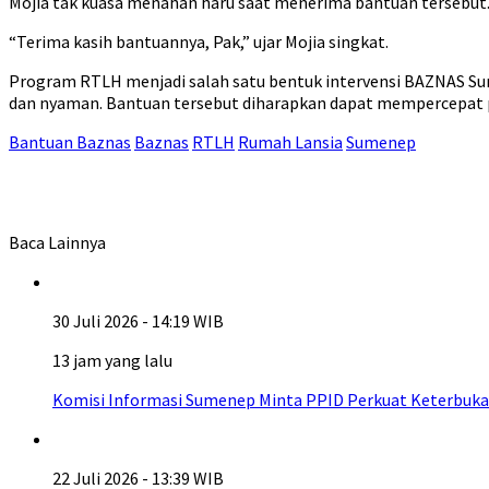
Mojia tak kuasa menahan haru saat menerima bantuan tersebut.
“Terima kasih bantuannya, Pak,” ujar Mojia singkat.
Program RTLH menjadi salah satu bentuk intervensi BAZNAS S
dan nyaman. Bantuan tersebut diharapkan dapat mempercepat 
Bantuan Baznas
Baznas
RTLH
Rumah Lansia
Sumenep
Baca Lainnya
30 Juli 2026 - 14:19 WIB
13 jam yang lalu
Komisi Informasi Sumenep Minta PPID Perkuat Keterbuka
22 Juli 2026 - 13:39 WIB