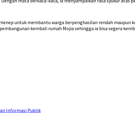
 Dengan mata berkaca-kaca, ia menyampaikan rasa syukur atas pe
umenep untuk membantu warga berpenghasilan rendah maupun kor
pembangunan kembali rumah Mojia sehingga ia bisa segera kem
an Informasi Publik