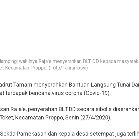
ampingi wakilnya Raja'e menyerahkan BLT DD kepada masyaraka
et Kecamatan Proppo, (Foto/Fahrurrosyi)
adrut Tamam menyerahkan Bantuan Langsung Tunai Da
t terdapak bencana virus corona (Covid-19).
an Raja’e, penyerahan BLT DD secara sibolis diserahka
Toket, Kecamatan Proppo, Senin (27/4/2020).
’e, Sekda Pamekasan dan kepala desa setempat juga terli