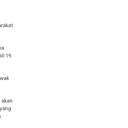
arakat
ia
d-19.
awak
i akan
 yang
n