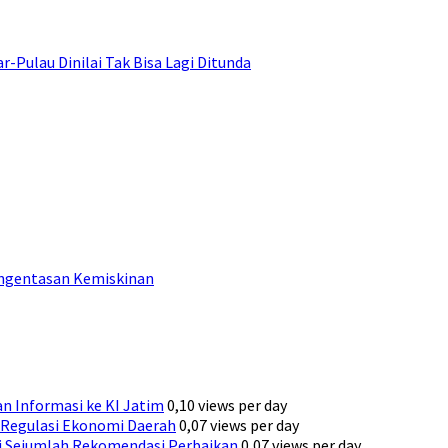
ulau Dinilai Tak Bisa Lagi Ditunda
engentasan Kemiskinan
n Informasi ke KI Jatim
0,10 views per day
Regulasi Ekonomi Daerah
0,07 views per day
ni Sejumlah Rekomendasi Perbaikan
0,07 views per day