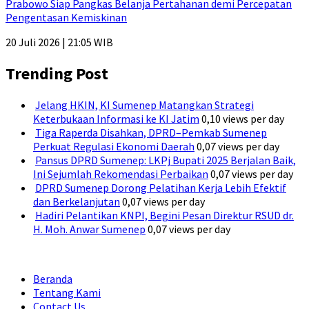
Prabowo Siap Pangkas Belanja Pertahanan demi Percepatan
Pengentasan Kemiskinan
20 Juli 2026 | 21:05 WIB
Trending Post
Jelang HKIN, KI Sumenep Matangkan Strategi
Keterbukaan Informasi ke KI Jatim
0,10 views per day
Tiga Raperda Disahkan, DPRD–Pemkab Sumenep
Perkuat Regulasi Ekonomi Daerah
0,07 views per day
Pansus DPRD Sumenep: LKPj Bupati 2025 Berjalan Baik,
Ini Sejumlah Rekomendasi Perbaikan
0,07 views per day
DPRD Sumenep Dorong Pelatihan Kerja Lebih Efektif
dan Berkelanjutan
0,07 views per day
Hadiri Pelantikan KNPI, Begini Pesan Direktur RSUD dr.
H. Moh. Anwar Sumenep
0,07 views per day
Beranda
Tentang Kami
Contact Us