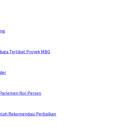
eng
duga Terlibat Proyek MBG
der
 Parlemen Nol Persen
umlah Rekomendasi Perbaikan