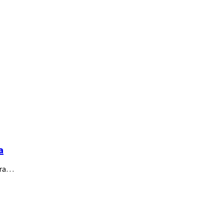
a
ura…