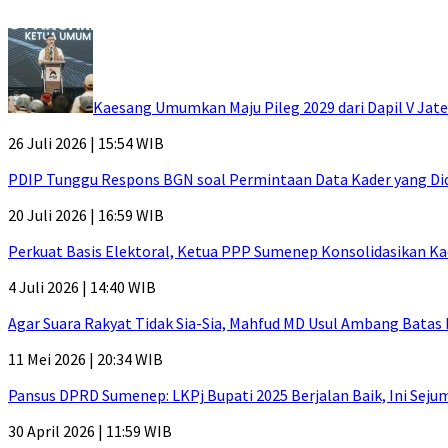
Kaesang Umumkan Maju Pileg 2029 dari Dapil V Jat
26 Juli 2026 | 15:54 WIB
PDIP Tunggu Respons BGN soal Permintaan Data Kader yang Di
20 Juli 2026 | 16:59 WIB
Perkuat Basis Elektoral, Ketua PPP Sumenep Konsolidasikan Ka
4 Juli 2026 | 14:40 WIB
Agar Suara Rakyat Tidak Sia-Sia, Mahfud MD Usul Ambang Batas
11 Mei 2026 | 20:34 WIB
Pansus DPRD Sumenep: LKPj Bupati 2025 Berjalan Baik, Ini Sej
30 April 2026 | 11:59 WIB