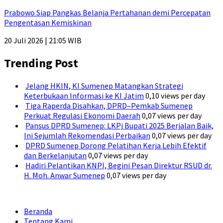
Prabowo Siap Pangkas Belanja Pertahanan demi Percepatan
Pengentasan Kemiskinan
20 Juli 2026 | 21:05 WIB
Trending Post
Jelang HKIN, KI Sumenep Matangkan Strategi
Keterbukaan Informasi ke KI Jatim
0,10 views per day
Tiga Raperda Disahkan, DPRD–Pemkab Sumenep
Perkuat Regulasi Ekonomi Daerah
0,07 views per day
Pansus DPRD Sumenep: LKPj Bupati 2025 Berjalan Baik,
Ini Sejumlah Rekomendasi Perbaikan
0,07 views per day
DPRD Sumenep Dorong Pelatihan Kerja Lebih Efektif
dan Berkelanjutan
0,07 views per day
Hadiri Pelantikan KNPI, Begini Pesan Direktur RSUD dr.
H. Moh. Anwar Sumenep
0,07 views per day
Beranda
Tentang Kami