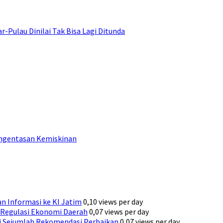
ulau Dinilai Tak Bisa Lagi Ditunda
engentasan Kemiskinan
n Informasi ke KI Jatim
0,10 views per day
Regulasi Ekonomi Daerah
0,07 views per day
ni Sejumlah Rekomendasi Perbaikan
0,07 views per day