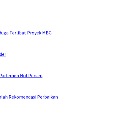
duga Terlibat Proyek MBG
der
 Parlemen Nol Persen
umlah Rekomendasi Perbaikan