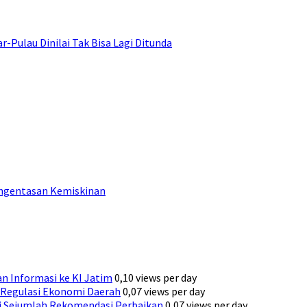
ulau Dinilai Tak Bisa Lagi Ditunda
engentasan Kemiskinan
n Informasi ke KI Jatim
0,10 views per day
Regulasi Ekonomi Daerah
0,07 views per day
ni Sejumlah Rekomendasi Perbaikan
0,07 views per day