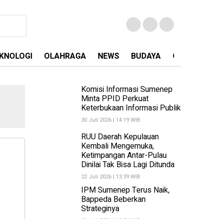
KNOLOGI
OLAHRAGA
NEWS
BUDAYA
OPINI
MA
Komisi Informasi Sumenep
Minta PPID Perkuat
Keterbukaan Informasi Publik
30 Juli 2026 | 14:19 WIB
RUU Daerah Kepulauan
Kembali Mengemuka,
Ketimpangan Antar-Pulau
Dinilai Tak Bisa Lagi Ditunda
22 Juli 2026 | 13:39 WIB
IPM Sumenep Terus Naik,
Bappeda Beberkan
Strateginya