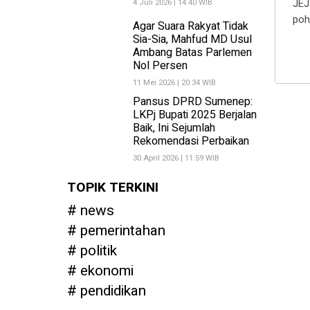
4 Juli 2026 | 14:40 WIB
JEJ
poh
Agar Suara Rakyat Tidak
Sia-Sia, Mahfud MD Usul
Ambang Batas Parlemen
Nol Persen
11 Mei 2026 | 20:34 WIB
Pansus DPRD Sumenep:
LKPj Bupati 2025 Berjalan
Baik, Ini Sejumlah
Rekomendasi Perbaikan
30 April 2026 | 11:59 WIB
TOPIK TERKINI
news
pemerintahan
politik
ekonomi
pendidikan