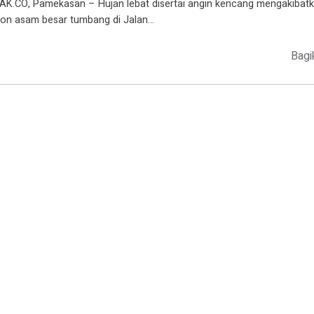
AK.CO, Pamekasan – Hujan lebat disertai angin kencang mengakibat
on asam besar tumbang di Jalan…
Bagi