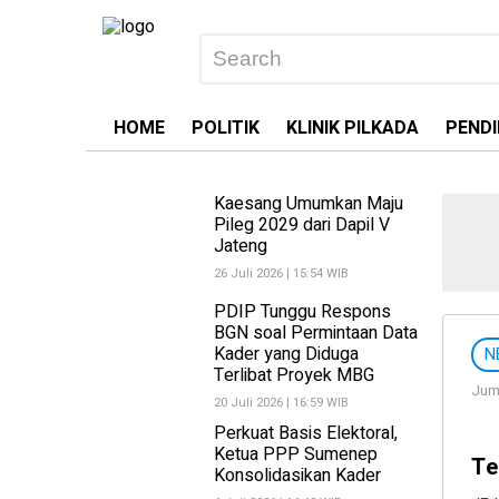
HOME
POLITIK
KLINIK PILKADA
PENDI
Kaesang Umumkan Maju
Pileg 2029 dari Dapil V
Jateng
26 Juli 2026 | 15:54 WIB
PDIP Tunggu Respons
BGN soal Permintaan Data
Kader yang Diduga
N
Terlibat Proyek MBG
Juma
20 Juli 2026 | 16:59 WIB
Perkuat Basis Elektoral,
Ketua PPP Sumenep
Te
Konsolidasikan Kader