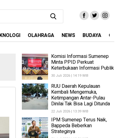
KNOLOGI
OLAHRAGA
NEWS
BUDAYA
OPINI
MA
Komisi Informasi Sumenep
Minta PPID Perkuat
Keterbukaan Informasi Publik
30 Juli 2026 | 14:19 WIB
RUU Daerah Kepulauan
Kembali Mengemuka,
Ketimpangan Antar-Pulau
Dinilai Tak Bisa Lagi Ditunda
22 Juli 2026 | 13:39 WIB
IPM Sumenep Terus Naik,
Bappeda Beberkan
Strateginya