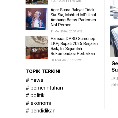
4 Juli 2026 | 14:40 WIB
Agar Suara Rakyat Tidak
Sia-Sia, Mahfud MD Usul
Ambang Batas Parlemen
Nol Persen
11 Mei 2026 | 20:34 WIB
Pansus DPRD Sumenep:
LKPj Bupati 2025 Berjalan
Baik, Ini Sejumlah
Rekomendasi Perbaikan
30 April 2026 | 11:59 WIB
Ge
Su
TOPIK TERKINI
news
JEJ
akh
pemerintahan
politik
ekonomi
pendidikan