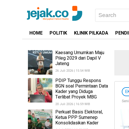
HOME
POLITIK
KLINIK PILKADA
PENDI
Kaesang Umumkan Maju
Pileg 2029 dari Dapil V
Jateng
26 Juli 2026 | 15:54 WIB
PDIP Tunggu Respons
BGN soal Permintaan Data
Kader yang Diduga
E
Terlibat Proyek MBG
Seni
20 Juli 2026 | 16:59 WIB
Perkuat Basis Elektoral,
Ketua PPP Sumenep
Konsolidasikan Kader